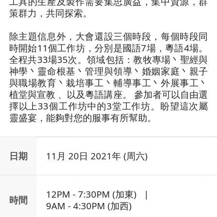
工具的生產及製作需要集思廣益，集中資源，群
策群力，共同探索。
除主題信息外，大會還設三個時段，每個時段同
時開始11個工作坊，分別是國語7場，粵語4場。
全程共33場35次。領域包括：教牧專場丶聖經與
神學丶靈命根基丶管理與領導丶婚姻家庭丶親子
與職場教育丶栽培事工丶輔導事工丶外展事工丶
植堂與宣教 、以及粵語講座。 參加者可以自由選
擇以上33個工作坊中的3堂工作坊。盼望這次屬
靈盛宴，能夠對您的服事有所幫助。
日期
11月 20日 2021年 (周六)
12PM - 7:30PM (加東) |
時間
9AM - 4:30PM (加西)