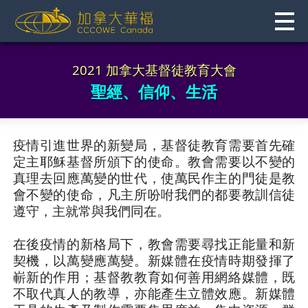
Skip
to
content
2021 加拿大基督徒教育大會
聖經、信仰、生活
疫情引進世界的新變局，基督徒教育需要首先確
定主耶穌基督所頒下的使命。教會需要以不變的
真理去回應萬變的世代，使萬民作主的門徒是教
會不變的使命，凡主所吩咐我們的都要教訓信徒
遵守，主就常與我們同在。
在後疫情的新格局下，教會需要尋找正能量和新
契機，以萬變應萬變。新媒體在疫情時期發揮了
嶄新的作用；基督教教育如何善用網絡媒體，既
不取代真人的教導，亦能產生立體效應。新媒體