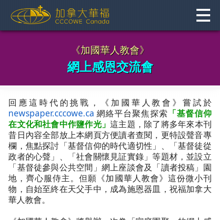
Skip
to
content
《加國華人教會》
網上感恩交流會
回應這時代的挑戰，《加國華人教會》嘗試於
newspaper.cccowe.ca
網絡平台聚焦探索
「基督信仰
在文化和社會中作鹽作光」
這主題，除了將多年來本刊
昔日內容全部放上本網頁方便讀者查閱，更特設聲音專
欄，焦點探討「基督信仰的時代適切性」、「基督徒從
政者的心聲」、「社會關懷見証實錄」等題材，並設立
「基督徒參與公共空間」網上座談會及「讀者投稿」園
地，齊心服侍主。但願《加國華人教會》這份微小刊
物，自始至終在天父手中，成為施恩器皿，祝福加拿大
華人教會。