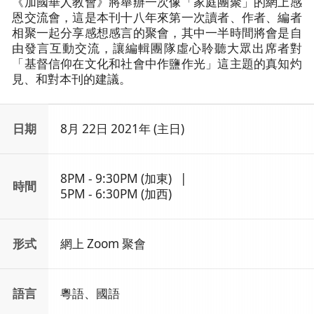
《加國華人教會》將舉辦一次像「家庭團聚」的網上感
恩交流會，這是本刊十八年來第一次讀者、作者、編者
相聚一起分享感想感言的聚會，其中一半時間將會是自
由發言互動交流，讓編輯團隊虛心聆聽大眾出席者對
「基督信仰在文化和社會中作鹽作光」這主題的真知灼
見、和對本刊的建議。
日期
8月 22日 2021年 (主日)
8PM - 9:30PM (加東) |
時間
5PM - 6:30PM (加西)
形式
網上 Zoom 聚會
語言
粵語、國語