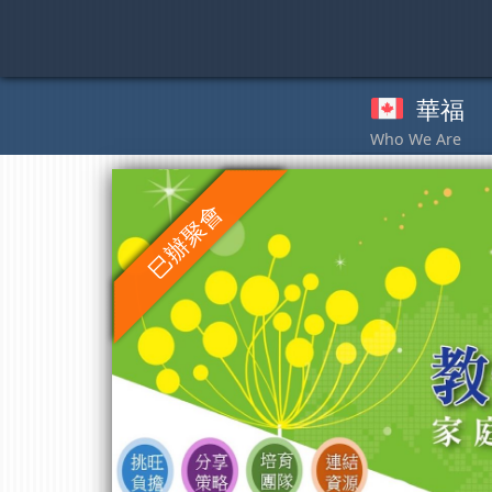
Skip
to
content
華福
奉