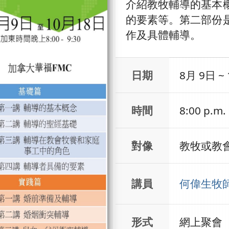
介紹教牧輔導的基本
的要素等。第二部份
作及具體輔導。
日期
8月 9日 ~
時間
8:00 p.m.
對像
教牧或教
何偉生牧
講員
形式
網上聚會