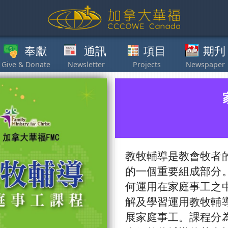
獻
通訊
項目
期刋
其他
教牧輔導是教會牧者
的一個重要組成部分
何運用在家庭事工之
解及學習運用教牧輔
展家庭事工。課程分