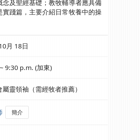
概念及聖經基礎；教牧輔導者應具備
是實踐篇，主要介紹日常牧養中的操
 10月 18日
 ~ 9:30 p.m. (加東)
會屬靈領袖（需經牧者推薦）
師
簡介