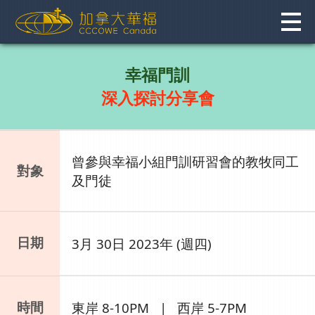
Skip
to
content
幸福門訓
深入探討分享會
曾參與幸福小組門訓研習會的教牧同工
對象
及門徒
日期
3月 30日 2023年 (週四)
時間
東岸 8-10PM | 西岸 5-7PM