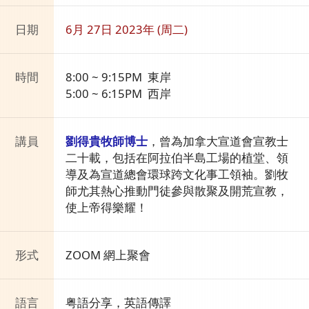
日期
6月 27日 2023年 (周二)
時間
8:00 ~ 9:15PM 東岸
5:00 ~ 6:15PM 西岸
講員
劉得貴牧師博士
，曾為加拿大宣道會宣教士
二十載，包括在阿拉伯半島工場的植堂、領
導及為宣道總會環球跨文化事工領袖。劉牧
師尤其熱心推動門徒參與散聚及開荒宣教，
使上帝得樂耀！
形式
ZOOM 網上聚會
語言
粤語分享，英語傳譯