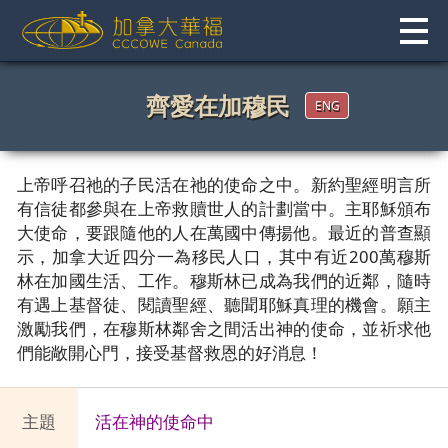
Skip
to
content
齊愛在加穆民
ENG
上帝呼召祂的子⺠活在祂的使命之中。新約聖經明言所
有信徒都參與在上帝救贖世人的計劃當中。主耶穌頒布
大使命，要跟隨他的人在萬國中傳揚他。最近的普查顯
示，加拿大近四分一為移⺠人口，其中有近200萬穆斯
林在加國生活、工作。穆斯林已成為我們的近鄰，隨時
有遇上基督徒、閱讀聖經、聽聞耶穌真理的機會。願主
激勵我們，在穆斯林鄰舍之間活出神的使命，並祈求他
們能敞開心門，接受基督救恩的好消息！
主題
活在神的使命中