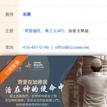
費用
免費
主辦
「齊愛穆民」事工 (LMT)
、
加拿大華福
查詢
416-497-0146
|
office@cccowe.net