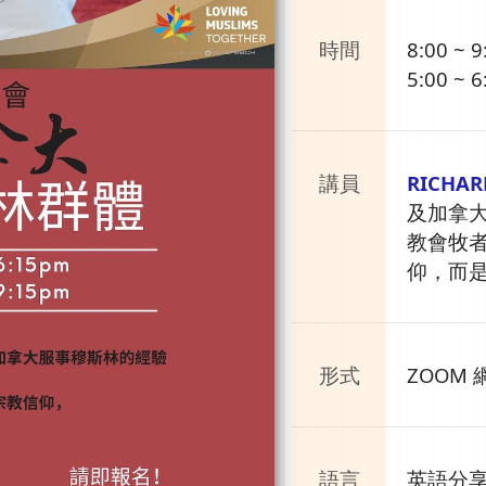
時間
8:00 ~
5:00 ~
講員
RICHAR
及加拿大
教會牧
仰，而
形式
ZOOM
語言
英語分享