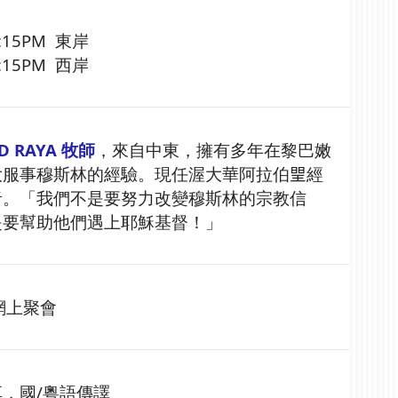
 9:15PM 東岸
 6:15PM 西岸
D RAYA 牧師
，來自中東，擁有多年在黎巴嫩
服事穆斯林的經驗。現任渥大華阿拉伯𤦉經
者。「我們不是要努力改變穆斯林的宗教信
是要幫助他們遇上耶穌基督！」
 網上聚會
，國/粵語傳譯