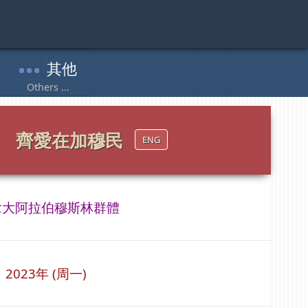
齊愛在加穆民
ENG
拿大阿拉伯穆斯林群體
 2023年 (周一)