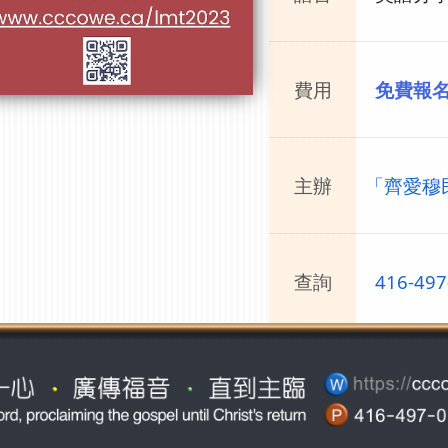
費用
免費報
主辦
「齊愛穆民
查詢
416-497