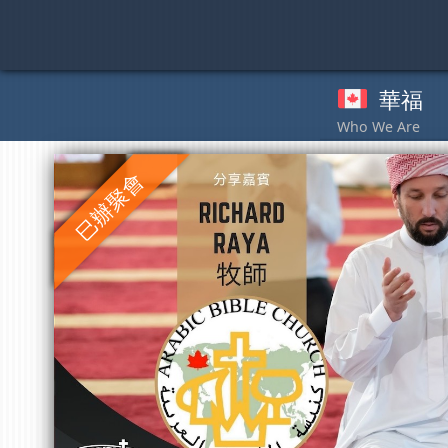
Skip
to
content
華福
奉