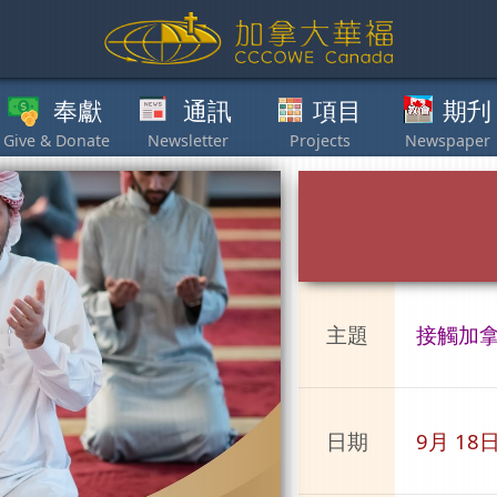
獻
通訊
項目
期刋
其他
主題
接觸加
日期
9月 18日