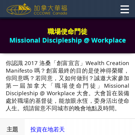
Skip
to
content
職場使命門徒
Missional Discipleship @ Workplace
你認識 2017 洛桑「創富宣言」Wealth Creation
Manifesto 嗎？創富最終的目的是使神得榮耀，
你同意嗎？若同意，又如何做到？誠邀大家參加
第一屆加拿大「職場使命門徒」Missional
Discipleship @ Workplace 大會。大會旨在裝備
處於職場的基督徒，能放眼永恆，委身活出使命
人生。煩請留意不同城市的晚會地點及時間。
主題
投資在地若天