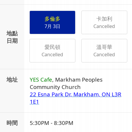
多倫多
卡加利
7月 3日
Cancelled
地點
日期
愛民頓
溫哥華
Cancelled
Cancelled
地址
YES Cafe
, Markham Peoples
Community Church
22 Esna Park Dr, Markham, ON L3R
1E1
時間
5:30PM - 8:30PM