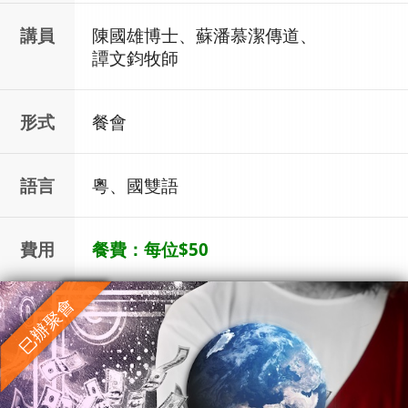
講員
陳國雄博士、
蘇潘慕潔傳道
、
譚文鈞牧師
形式
餐會
語言
粵、國雙語
費用
餐費：每位$50