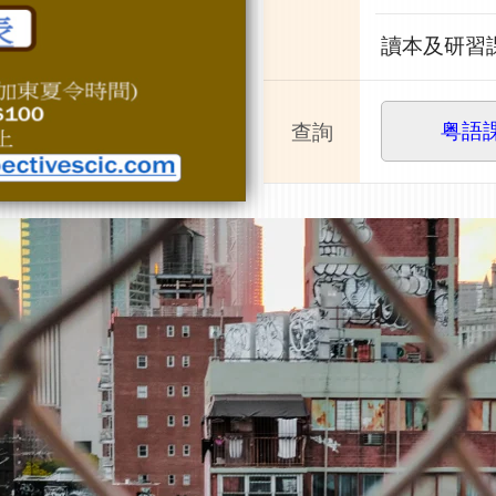
讀本及研習
查詢
粤語