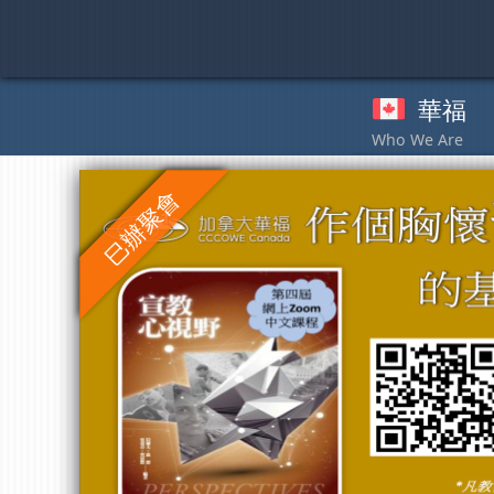
Skip
to
content
華福
奉