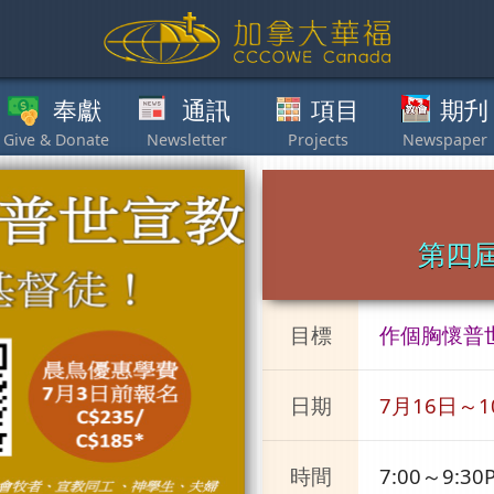
獻
通訊
項目
期刋
其他
第四屆
目標
作個胸懷普
日期
7月16日～1
時間
7:00～9: