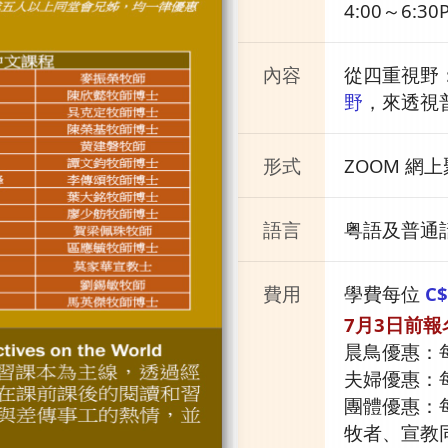
4:00～6:3
內容
從四重視野
野
，來透視
形式
ZOOM 網
語言
粤語及普通
費用
學費每位
C$
7月3日前報
晨鳥優惠：
夫婦優惠：
團體優惠：
牧者、宣教