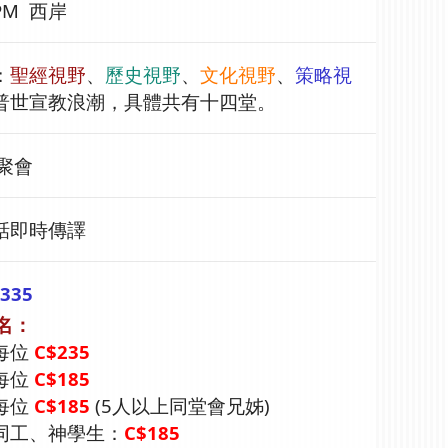
0PM 西岸
：
聖經視野
、
歷史視野
、
文化視野
、
策略視
普世宣教浪潮，具體共有十四堂。
上聚會
話即時傳譯
335
名：
每位
C$235
每位
C$185
每位
C$185
(5人以上同堂會兄姊)
同工、神學生：
C$185