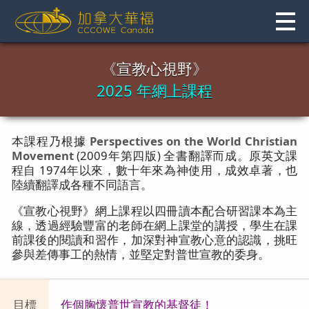
Skip
to
content
《宣教心視野》
2025 年網上課程
本課程乃根據
Perspectives on the World Christian
Movement
(2009年第四版) 全書翻譯而成。原英文課
程自 1974年以來，數十年來為神使用，成效卓著，也
陸續翻譯成各種不同語言。
《宣教心視野》網上課程以四冊讀本配合研習課本為主
線，透過經驗豐富的老師在網上課堂的講授，學生在課
前課後的閱讀和習作，加深對神宣教心意的認識，挑旺
參與差傳事工的熱情，並堅定對普世宣教的委身。
目標
作個胸懷普世宣教的基督徒！