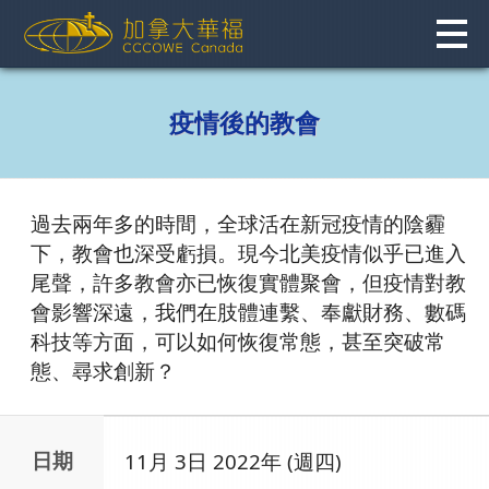
Skip
to
content
疫情後的教會
過去兩年多的時間，全球活在新冠疫情的陰霾
下，教會也深受虧損。現今北美疫情似乎已進入
尾聲，許多教會亦已恢復實體聚會，但疫情對教
會影響深遠，我們在肢體連繫、奉獻財務、數碼
科技等方面，可以如何恢復常態，甚至突破常
態、尋求創新？
日期
11月 3日 2022年 (週四)