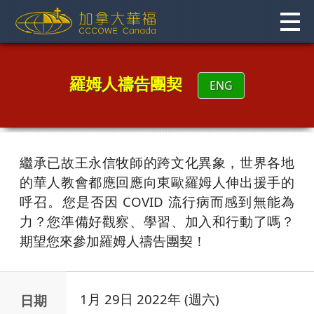
Skip
to
content
羅姆人禱告團契
ENG
繼承已故王永信牧師的跨文化異象，世界各地
的華人教會都應回應向東歐羅姆人伸出援手的
呼召。您是否因 COVID 流行病而感到無能為
力？您準備好觀察、學習、加入和行動了嗎？
期望您來參加羅姆人禱告團契！
1月 29日 2022年 (週六)
日期