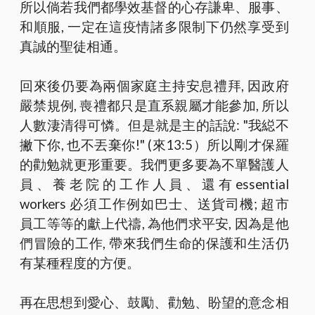
所以倘若我們都學效基督的心存謙卑、服事、
和順服, 一定在這疫情諸多限制下仍然享受到
真誠的聖徒相通。
回來後仍要為兩個家庭主持安息禮拜, 因政府
嚴禁規例, 喪禮都只是直系親屬才能參加, 所以
人數淒清得可憐。但是就是主的話說: "我縂不
撇下你, 也不丟棄你!" (來13:5）所以剛才保羅
的勸勉就更形重要。我們更多要為不單醫護人
員、養老院的工作人員、還有essential
workers 必須工作例如巴士、送貨司機; 超市
員工等等的獻上代禱, 為他們求平安, 因為是他
們冒險的工作, 帶來我們生命的保護和生活仍
有某種程度的方便。
再在思想到愛心、鼓勵、勸勉、盼望的意念相