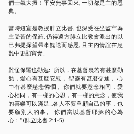
們士氣大振！平安無事回來, 一切都是主的恩
典。
當時短宣是教授腓立比書, 也深受在坐監牢為
主受苦的保羅, 仍得遠方腓立比教會派出的以
巴弗提探望帶來餽送而感恩, 且主內情誼在患
難中更顯寶貴。
難怪保羅也勸勉: "所以，在基督裏若有甚麼勸
勉，愛心有甚麼安慰， 聖靈有甚麼交通， 心
中有甚麼慈悲憐憫， 你們就要意念相同，愛
心相同，有一樣的心思，有一樣的意念，使我
的喜樂可以滿足...各人不要單顧自己的事，也
要顧別人的事。 你們當以基督耶穌的心為
心：" (腓立比書‬ ‭2:1-5‬)