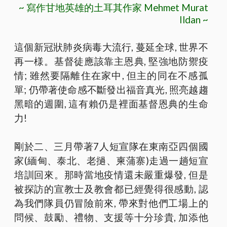
~ 寫作甘地英雄的土耳其作家 Mehmet Murat
Ildan ~
這個新冠狀肺炎病毒大流行, 蔓延全球, 世界不
再一様。基督徒應該靠主恩典, 堅強地防禦疫
情; 雖然要隔離住在家中, 但主的同在不感孤
單; 仍帶著使命感不斷發出福音真光, 照亮越趨
黑暗的週圍, 這有賴仍是裡面基督恩典的生命
力!
剛於二、三月帶著7人短宣隊在東南亞四個國
家(緬甸、泰北、老撾、柬蒲寨)走過一趟短宣
培訓回來。那時當地疫情還未嚴重爆發, 但是
被探訪的宣教士及教會都已經覺得很感動, 認
為我們隊員仍冒險前來, 帶來對他們工場上的
問候、鼓勵、禮物、支援等十分珍貴, 加添他