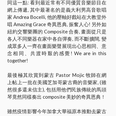
同這一點: 看到最近常有不同優質音樂節目在
網上傳遞, 其中最著名的是義大利男高音歌唱
家 Andrea Bocelli, 他的壓軸好戲站在大教堂外
唱 Amazing Grace 奇異恩典, 振奮人心! 另外如
紐約交響樂團的 Composite 合奏, 畫面從只是
各人不同樂器在家中各自彈奏, 而不斷擴闊, 變
成眾多人一齊在畫面樂聲展現出心思相同、意
念相同、共渡時艱的感覺! We are in this
together!
最後極其欣賞到蒙古 Pastor Mojic 牧師在網
上帖上一批在美國芝加哥蒙古裔的音樂家, (雖
然很多還未信主), 包括用他們民族傳統的馬頭
琴竟然同樣奏出 composite 美妙的奇異恩典！
雖然疫情影響今年加拿大華福原本推動去蒙古