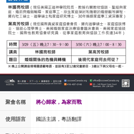
聚會名稱
將心歸家，為家而戰
使用語言
國語主講，粵語翻譯