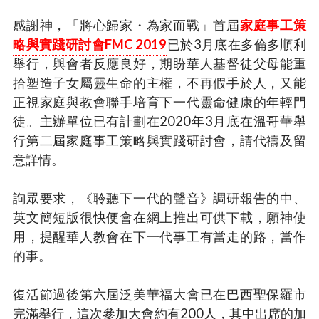
感謝神，「將心歸家・為家而戰」首屆
家庭事工策
略與實踐研討會FMC 2019
已於3月底在多倫多順利
舉行，與會者反應良好，期盼華人基督徒父母能重
拾塑造子女屬靈生命的主權，不再假手於人，又能
正視家庭與教會聯手培育下一代靈命健康的年輕門
徒。主辦單位已有計劃在2020年3月底在溫哥華舉
行第二屆家庭事工策略與實踐研討會，請代禱及留
意詳情。
詢眾要求，《聆聽下一代的聲音》調研報告的中、
英文簡短版很快便會在網上推出可供下載，願神使
用，提醒華人教會在下一代事工有當走的路，當作
的事。
復活節過後第六屆泛美華福大會已在巴西聖保羅市
完滿舉行，這次參加大會約有200人，其中出席的加