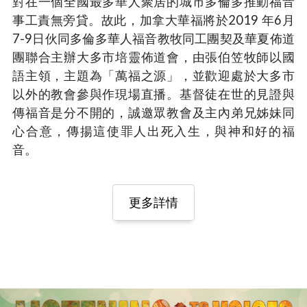
對在一個全國最多華人聚居的城市多倫多推動福音
事工責無旁貸。故此，加拿大華福將於2019 年6月
7-9日伙同多倫多華人福音教牧同工團契及華夏佈道
團聯合主辦大多市培靈佈道會，由張伯笠牧師以國
語主領，主題為「萬福之源」，並歡迎處於大多市
以外的教會參與作現場直播。基督徒在世的見證與
傳福音是分不開的，誠邀眾教會及主內弟兄姊妹同
心合意，傳揚這使罪人出死入生，與神和好的福
音。
更多詳情