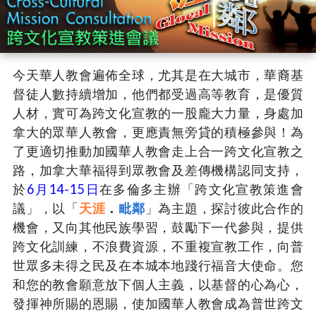
今天華人教會遍佈全球，尤其是在大城市，華裔基
督徒人數持續增加，他們都受過高等教育，是優質
人材，實可為跨文化宣教的一股龐大力量，身處加
拿大的眾華人教會，更應責無旁貸的積極參與！為
了更適切推動加國華人教會走上合一跨文化宣教之
路，加拿大華福得到眾教會及差傳機構認同支持，
於
6月14-15日
在多倫多主辦「跨文化宣教策進會
議」，以「
天涯
．
毗鄰
」為主題，探討彼此合作的
機會，又向其他民族學習，鼓勵下一代參與，提供
跨文化訓練，不浪費資源，不重複宣教工作，向普
世眾多未得之民及在本城本地踐行福音大使命。您
和您的教會願意放下個人主義，以基督的心為心，
發揮神所賜的恩賜，使加國華人教會成為普世跨文