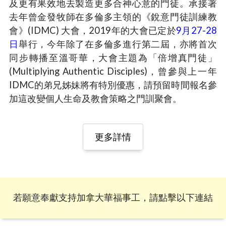
及更有果效地去製造更多合神心意的門徒。承接著
去年曾金發牧師在多倫多主領的《銳意門徒訓練教
會》(IDMC) 大會，2019年的大會已定於
9月27-28
日
舉行，今年除了在多倫多進行第二屆，亦將首次
同步轉播至溫哥華，大會主題為「倍增真門徒」
(Multiplying Authentic Disciples)，曾參與上一年
IDMC的弟兄姊妹將有特別優惠，請預留時間報名參
加這改變個人生命及教會策略之門訓聚會。
更多詳情
若願意奉獻支持加拿大華福事工，
請點擊以下連結