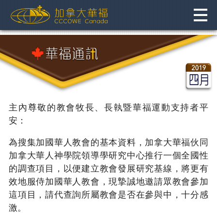
Skip
to
content
主內尊敬的教會牧長、長執暨華福運動支持者平
安：
為搜集加國華人教會的基本資料，加拿大華福伙同
加拿大華人神學院領導學研究中心推行一個全國性
的調查項目，以便建立教會發展研究基線，將更有
效地服侍加國華人教會，現摯誠地邀請眾教會參加
這項目，請代查詢所屬教會是否在參與中，十分感
激。