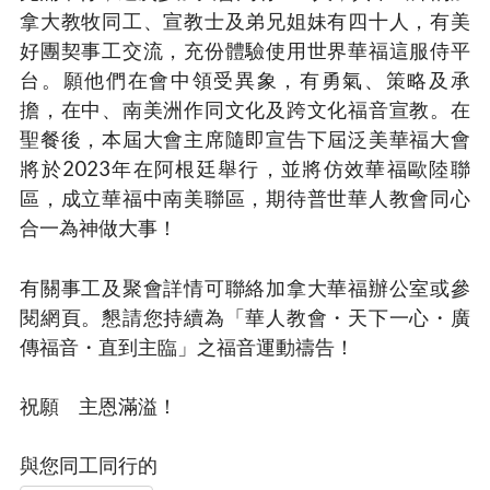
拿大教牧同工、宣教士及弟兄姐妹有四十人，有美
好團契事工交流，充份體驗使用世界華福這服侍平
台。願他們在會中領受異象，有勇氣、策略及承
擔，在中、南美洲作同文化及跨文化福音宣教。在
聖餐後，本屆大會主席隨即宣告下屆泛美華福大會
將於2023年在阿根廷舉行，並將仿效華福歐陸聯
區，成立華福中南美聯區，期待普世華人教會同心
合一為神做大事！
有關事工及聚會詳情可聯絡加拿大華福辦公室或參
閱網頁。懇請您持續為「華人教會・天下一心・廣
傳福音・直到主臨」之福音運動禱告！
祝願 主恩滿溢！
與您同工同行的