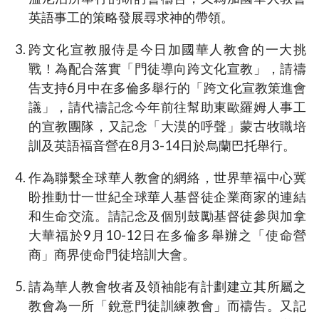
英語事工的策略發展尋求神的帶領。
跨文化宣教服侍是今日加國華人教會的一大挑
戰！為配合落實「門徒導向跨文化宣教」，請禱
告支持6月中在多倫多舉行的「跨文化宣教策進會
議」，請代禱記念今年前往幫助東歐羅姆人事工
的宣教團隊，又記念「大漠的呼聲」蒙古牧職培
訓及英語福音營在8月3-14日於烏蘭巴托舉行。
作為聯繫全球華人教會的網絡，世界華福中心冀
盼推動廿一世紀全球華人基督徒企業商家的連結
和生命交流。請記念及個別鼓勵基督徒參與加拿
大華福於9月10-12日在多倫多舉辦之「使命營
商」商界使命門徒培訓大會。
請為華人教會牧者及領袖能有計劃建立其所屬之
教會為一所「銳意門徒訓練教會」而禱告。又記