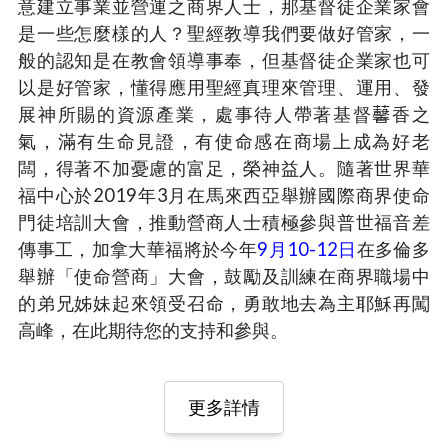
意建立事業並營運之商界人士，那基督徒企業家會
是一些怎麼樣的人？聖經教導我們要做好管家，一
般的認知是在教會領導事奉，但基督徒企業家也可
以是好管家，懂得應用聖經真理來管理、運用、發
展神所賜的資源產業，處事待人帶著基督𧅥香之
氣，滿有生命見證，有使命感在商場上成為好老
闆，得著不加憂慮的富足，榮神益人。隨著世界華
福中心於2019年3月在馬來西亞舉辦國際商界使命
門徒培訓大會，推動營商人士積極參與普世福音差
傳事工，加拿大華福將於今年
9月10-12日
在多倫多
舉辦「使命營商」大會，鼓勵及訓練在商界職場中
的弟兄姊妹起來領受召命，勇敢地去為主耶穌再闖
高峰，在此期待您的支持和參與。
更多詳情