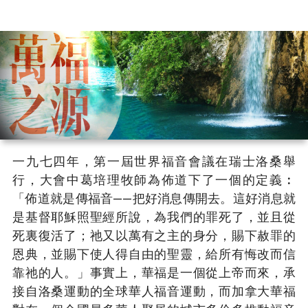
一九七四年，第一屆世界福音會議在瑞士洛桑舉
行，大會中葛培理牧師為佈道下了一個的定義︰
「佈道就是傳福音——把好消息傳開去。這好消息就
是基督耶穌照聖經所說，為我們的罪死了，並且從
死裏復活了；祂又以萬有之主的身分，賜下赦罪的
恩典，並賜下使人得自由的聖靈，給所有悔改而信
靠祂的人。」事實上，華福是一個從上帝而來，承
接自洛桑運動的全球華人福音運動，而加拿大華福