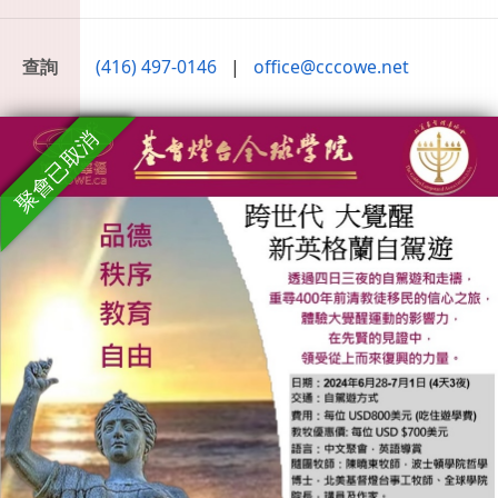
查詢
(416) 497-0146
|
office@cccowe.net