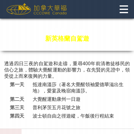
Skip
to
content
跨世代 大覺醒
新英格蘭自駕遊
透過四日三夜的自駕遊和走禱，重尋400年前清教徒移民的
信心之旅，體驗大覺醒運動的影響力，在先賢的見證中，領
受從上而來復興的力量。
第一天
抵達南溫莎（著名大覺醒領袖愛德華滋出生
地），愛宴及晚宿南溫莎。
第二天
大覺醒運動康州一日遊
第三天
普利茅茨五月花號之旅
第四天
波士頓自由之徑遊縱，午飯後行程結束