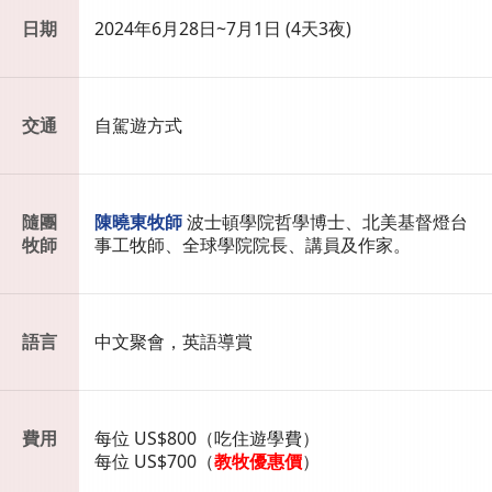
日期
2024年6月28日~7月1日 (4天3夜)
交通
自駕遊方式
隨團
陳曉東牧師
波士頓學院哲學博士、北美基督燈台
牧師
事工牧師、全球學院院長、講員及作家。
語言
中文聚會，英語導賞
費用
每位 US$800（吃住遊學費）
每位 US$700（
教牧優惠價
）