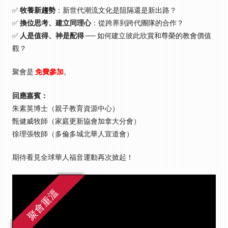
✅
牧養新趨勢
：新世代潮流文化是阻隔還是新出路？
✅
換位思考、建立同理心
：從跨界到跨代團隊的合作？
✅
人是值得、神是配得
── 如何建立彼此欣賞和尊榮的教會價值
觀？
聚會是
免費參加
。
回應嘉賓：
朱素英博士（親子教育資源中心）
甄健威牧師（家庭更新協會加拿大分會）
徐理張牧師（多倫多城北華人宣道會）
期待看見全球華人福音運動再次掀起！