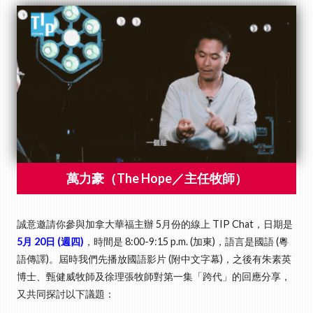
誠意邀請你參與加拿大華福主辦 5月份的線上 TIP Chat，日期是
5月 20日 (週四)
，時間是 8:00-9:15 p.m. (加東)，語言是國語 (粵
語傳譯)。屆時我們先播放國語影片 (附中文字幕)，之後有朱素英
博士、甄健威牧師及徐理張牧師對第一集「跨代」的回應分享，
又共同探討以下議題：