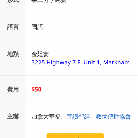
語言
國語
地㸃
金廷宴
3225 Highway 7 E. Unit 1, Markham
費用
$50
主辦
加拿大華福、
宣讀聖經
、
救世傳播協會