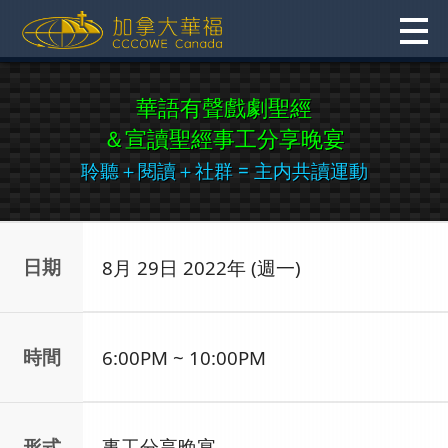
Skip
to
content
華語有聲戲劇聖經
＆宣讀聖經事工分享晚宴
聆聽＋閱讀＋社群 = 主内共讀運動
日期
8月 29日 2022年 (週一)
時間
6:00PM ~ 10:00PM
形式
事工分享晚宴