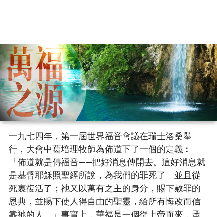
一九七四年，第一屆世界福音會議在瑞士洛桑舉
行，大會中葛培理牧師為佈道下了一個的定義︰
「佈道就是傳福音——把好消息傳開去。這好消息就
是基督耶穌照聖經所說，為我們的罪死了，並且從
死裏復活了；祂又以萬有之主的身分，賜下赦罪的
恩典，並賜下使人得自由的聖靈，給所有悔改而信
靠祂的人。」事實上，華福是一個從上帝而來，承