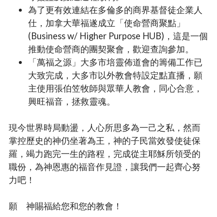
為了更有效連結在多倫多的商界基督徒企業人
仕，加拿大華福遂成立「使命營商聚點」
(Business w/ Higher Purpose HUB)，這是一個
推動使命營商的團契聚會，歡迎查詢參加。
「萬福之源」大多市培靈佈道會的籌備工作已
大致完成，大多市以外教會特設定點直播，願
主使用張伯笠牧師與眾華人教會，同心合意，
興旺福音，拯救靈魂。
現今世界時局動盪，人心所思多為一己之私，然而
掌控歷史的神仍坐著為王，神的子民當效發使徒保
羅，竭力跑完一生的路程，完成從主耶穌所領受的
職份，為神恩惠的福音作見證，讓我們一起齊心努
力吧！
願 神賜福給您和您的教會！