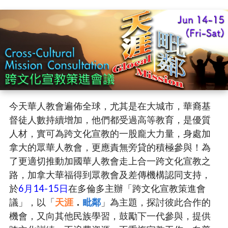
今天華人教會遍佈全球，尤其是在大城市，華裔基
督徒人數持續增加，他們都受過高等教育，是優質
人材，實可為跨文化宣教的一股龐大力量，身處加
拿大的眾華人教會，更應責無旁貸的積極參與！為
了更適切推動加國華人教會走上合一跨文化宣教之
路，加拿大華福得到眾教會及差傳機構認同支持，
於
6月14-15日
在多倫多主辦「跨文化宣教策進會
議」，以「
天涯
．
毗鄰
」為主題，探討彼此合作的
機會，又向其他民族學習，鼓勵下一代參與，提供