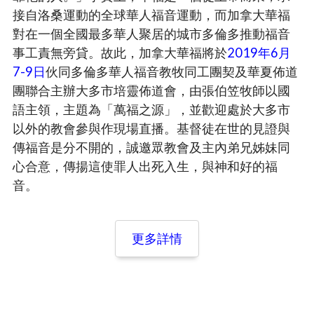
接自洛桑運動的全球華人福音運動，而加拿大華福
對在一個全國最多華人聚居的城市多倫多推動福音
事工責無旁貸。故此，加拿大華福將於
2019年6月
7-9日
伙同多倫多華人福音教牧同工團契及華夏佈道
團聯合主辦大多市培靈佈道會，由張伯笠牧師以國
語主領，主題為「萬福之源」，並歡迎處於大多市
以外的教會參與作現場直播。基督徒在世的見證與
傳福音是分不開的，誠邀眾教會及主內弟兄姊妹同
心合意，傳揚這使罪人出死入生，與神和好的福
音。
更多詳情