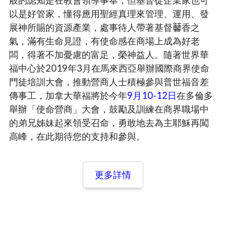
以是好管家，懂得應用聖經真理來管理、運用、發
展神所賜的資源產業，處事待人帶著基督𧅥香之
氣，滿有生命見證，有使命感在商場上成為好老
闆，得著不加憂慮的富足，榮神益人。隨著世界華
福中心於2019年3月在馬來西亞舉辦國際商界使命
門徒培訓大會，推動營商人士積極參與普世福音差
傳事工，加拿大華福將於今年
9月10-12日
在多倫多
舉辦「使命營商」大會，鼓勵及訓練在商界職場中
的弟兄姊妹起來領受召命，勇敢地去為主耶穌再闖
高峰，在此期待您的支持和參與。
更多詳情