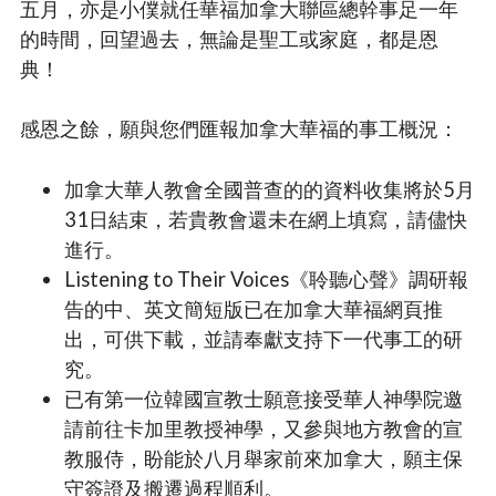
五月，亦是小僕就任華福加拿大聯區總幹事足一年
的時間，回望過去，無論是聖工或家庭，都是恩
典！
感恩之餘，願與您們匯報加拿大華福的事工概況：
加拿大華人教會全國普查的的資料收集將於5月
31日結束，若貴教會還未在網上填寫，請儘快
進行。
Listening to Their Voices《聆聽心聲》調研報
告的中、英文簡短版已在加拿大華福網頁推
出，可供下載，並請奉獻支持下一代事工的研
究。
已有第一位韓國宣教士願意接受華人神學院邀
請前往卡加里教授神學，又參與地方教會的宣
教服侍，盼能於八月舉家前來加拿大，願主保
守簽證及搬遷過程順利。