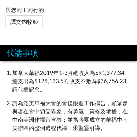
與您同工同行的
譚文鈞牧師
代禱事項
加拿大華福2019年1-3月總收入為$91,377.34,
總支出為$128,133.57, 收支不敷為$36,756.23,
請代禱記念。
請為泛美華福大會的會後跟進工作禱告，願眾參
與者在會中領受異象，有勇氣、策略及承擔，在
中南美洲作福音宣教；並為將要成立的華福中南
美聯區的整個過程代禱，求聖靈引導。