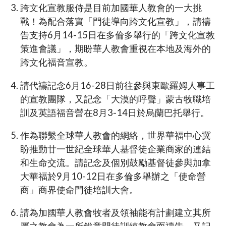
跨文化宣教服侍是目前加國華人教會的一大挑
戰！為配合落實「門徒導向跨文化宣教」，請禱
告支持6月14-15日在多倫多舉行的「跨文化宣教
策進會議」，期盼華人教會重視在本地及海外的
跨文化福音宣教。
請代禱記念6月16-28日前往參與東歐羅姆人事工
的宣教團隊，又記念「大漠的呼聲」蒙古牧職培
訓及英語福音營在8月3-14日於烏蘭巴托舉行。
作為聯繫全球華人教會的網絡，世界華福中心冀
盼推動廿一世紀全球華人基督徒企業商家的連結
和生命交流。請記念及個別鼓勵基督徒參與加拿
大華福於9月10-12日在多倫多舉辦之「使命營
商」商界使命門徒培訓大會。
請為加國華人教會牧者及領袖能有計劃建立其所
屬之教會為一所銳意門徒訓練教會而禱告。又記