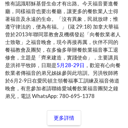
惟有認識耶穌基督生命才有出路。今天福音要進餐
廳，同樣福音也要出餐廳，讓更多的餐飲業人士得
著福音及永遠的生命。「沒有異象，民就放肆；惟
遵守律法的，便為有福。」 (箴 29:18) 加拿大華福
曾於2013年聯同眾教會及機構發起「向餐飲業者人
士致敬」之福音晚會，現今再接再厲，伙伴不同的
餐福教會及團契，在多倫多舉辦餐飲業福音事工退
修會，主題是「齊來建造，實踐使命」，主要講員
是洪祥平牧師，日期是
5月28-29日
，歡迎有心向餐
飲業者傳福音的弟兄姊妹參與此培訓。另洪牧師將
於6月2-9日在愛民頓主領餐福事工訓練及福音佈道
晚會，有意參加者請聯絡愛城餐飲業福音團契之鐘
弟兄，電話 WhatsApp: 780-695-1378
更多詳情