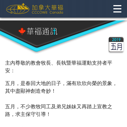
Skip
to
content
主內尊敬的教會牧長、長執暨華福運動支持者平
安：
五月，是春回大地的日子，滿有欣欣向榮的景象，
其中盡顯神創造奇妙！
五月，不少教牧同工及弟兄姊妹又再踏上宣教之
路，求主保守引導！