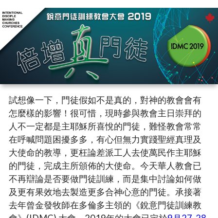
試想像一下，門徒假如不是真的，對神的教會會有
怎麼樣的影響！很可惜，現時參與教會主日崇拜的
人不一定都是主耶穌所喜悅的門徒，難怪教會常常
在呼喊問題困擾多多，有心但無力實踐聖經真理及
大使命的教導，更枉論差派工人去使萬民作主耶穌
的門徒，完成主所頒佈的大使命。今天華人教會已
不再辯論是否要做門徒訓練，而是集中討論如何做
及更有果效地去製造更多合神心意的門徒。承接著
去年曾金發牧師在多倫多主領的《銳意門徒訓練教
會》(IDMC) 大會，2019年的大會已定於
9月27-28