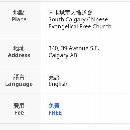
地點
南卡城華人播道會
Place
South Calgary Chinese
Evangelical Free Church
地址
340, 39 Avenue S.E.,
Address
Calgary AB
語言
英語
Language
English
費用
免費
Fee
FREE