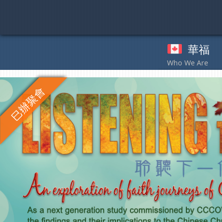
Skip
to
content
華福
奉