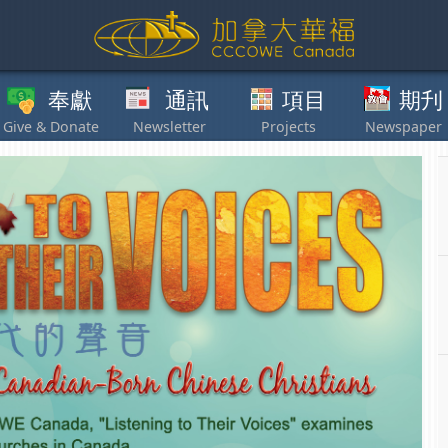
獻
通訊
項目
期刋
其他