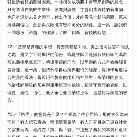
背後所看見的關鍵因素。一味模仿成功將不會帶來創新的意念，
只有透過在失敗中磨練、改進與調整，才會創造獨特的新事物。
也只有深信未見之願景，付出代價，才能看見全新的局面。原來
跨越與信心、創新與失敗擁有密不可分的關係。這一集，讓我們
一同思考「跨越」的秘訣，了解「創新」背後的心態。
#2 ✅ 基督是真理的本體，真善美都指向祂。美是指向語言不能及
之處，是文字不能框限的部份。既是牧師又是攝影藝術家的馮君
藍以藝術承載真理，傳遞聖經的理念，以另類的方式有效接觸非
基督徒。這一集，他將分享自己跨界服侍的經歷，從神學角度結
合對美的看法，審視現代教會的場所精神與對上帝榮耀的虧欠。
他從牧師傳統的形象與服事框架中跳脫，卻緊守真理的界線。以
理性、感性、悟性，全人全心全力榮耀上帝，這是何等美麗的忠
告。
#3 ✅「跨界」的意義是什麼？企業為了生存而跨，那教會又為何
而跨？有人把它看為一種潮流和趨勢，有人只盲目為了迎合社會
的需要而為，最終在「跨」與「變」中遺忘了自我的本質和至終