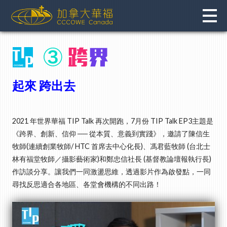
Skip
to
content
起來 跨出去
2021 年世界華福 TIP Talk 再次開跑，7月份 TIP Talk EP3主題是
《跨界、創新、信仰 ── 從本質、意義到實踐》，邀請了陳信生
牧師(連續創業牧師/ HTC 首席去中心化長)、馮君藍牧師 (台北士
林有福堂牧師／攝影藝術家)和鄭忠信社長 (基督教論壇報執行長)
作訪談分享。讓我們一同激盪思維，透過影片作為啟發點，一同
尋找反思適合各地區、各堂會機構的不同出路！