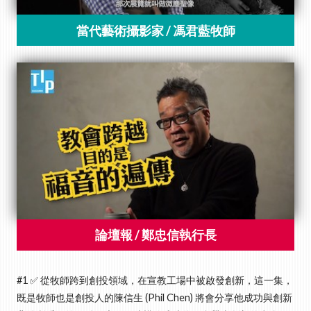
#1 ✅ 從牧師跨到創投領域，在宣教工場中被啟發創新，這一集，
既是牧師也是創投人的陳信生 (Phil Chen) 將會分享他成功與創新