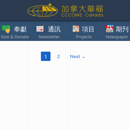
獻
通訊
項目
期刋
其他
1
2
Next →