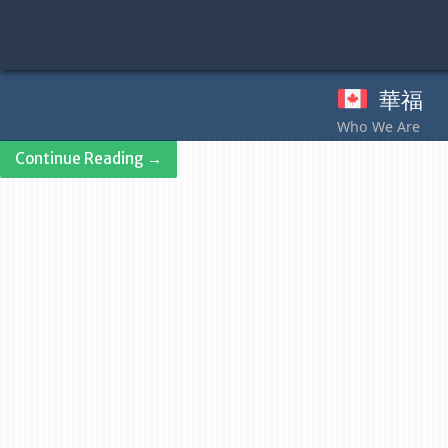
Skip
to
content
華福
奉
Continue Reading →
Post
navigation